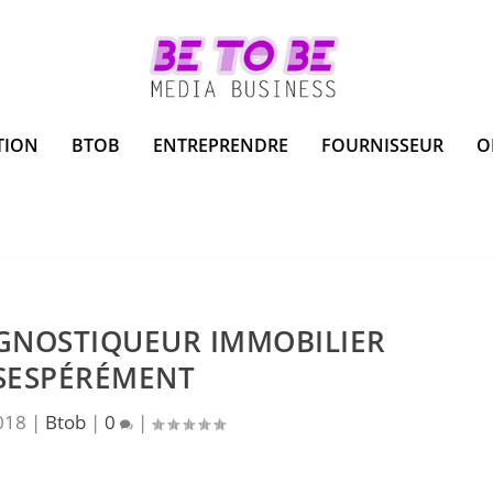
TION
BTOB
ENTREPRENDRE
FOURNISSEUR
O
GNOSTIQUEUR IMMOBILIER
SESPÉRÉMENT
018
|
Btob
|
0
|